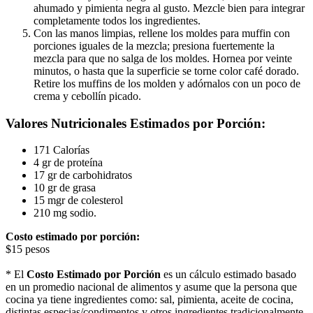
ahumado y pimienta negra al gusto. Mezcle bien para integrar
completamente todos los ingredientes.
Con las manos limpias, rellene los moldes para muffin con
porciones iguales de la mezcla; presiona fuertemente la
mezcla para que no salga de los moldes. Hornea por veinte
minutos, o hasta que la superficie se torne color café dorado.
Retire los muffins de los molden y adórnalos con un poco de
crema y cebollín picado.
Valores Nutricionales Estimados por Porción:
171 Calorías
4 gr de proteína
17 gr de carbohidratos
10 gr de grasa
15 mgr de colesterol
210 mg sodio.
Costo estimado por porción:
$15 pesos
* El
Costo Estimado por Porción
es un cálculo estimado basado
en un promedio nacional de alimentos y asume que la persona que
cocina ya tiene ingredientes como: sal, pimienta, aceite de cocina,
distintas especias/condimentos y otros ingredientes tradicionalmente