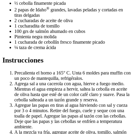
½ cebolla finamente picada
®
2 papas de Idaho
grandes, lavadas peladas y cortadas en
tiras delgadas
2 cucharadas de aceite de oliva
1 cucharadita de tomillo
100 grs de salmón ahumado en cubos
Pimienta negra molida
1 cucharada de cebollín fresco finamente picado
¼ taza de crema ácida
Instrucciones
Precalienta el horno a 165° C. Unta 6 moldes para muffin con
un poco de mantequilla, refrigéralos.
Agrega sal a una cacerola con agua, hierve a fuego medio.
Mientras el agua empieza a hervir, saltea la cebolla en aceite
de oliva hasta que esté de un color café claro y suave. Pasa la
cebolla salteada a un tazón grande y reserva.
Agregue las papas en tiras al agua hirviendo con sal y cueza
por 3 o 4 minutos. Retire del fuego, cuele y seque con una
toalla de papel. Agregue las papas al tazón con las cebollas.
Deje que las papas y las cebollas se enfríen a temperatura
ambiente.
A la mezcla ya fría, agregue aceite de oliva, tomillo, salmón