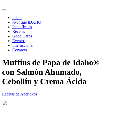
Inicio
¿Por qué IDAHO?
Identifícalas
Recetas
Good Carbs
Eventos
Internacional
Contacto
Muffins de Papa de Idaho®
con Salmón Ahumado,
Cebollín y Crema Ácida
Recetas de Aperitivos