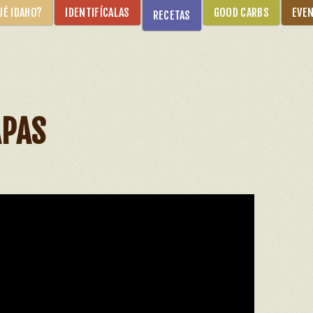
UÉ IDAHO?
IDENTIFÍCALAS
GOOD CARBS
EVE
RECETAS
APAS