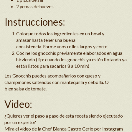
2 yemas de huevos
Instrucciones:
Coloque
todos los ingredientes en un
b
owl
y
amasar
hasta tener una buena
consistencia
.
Form
e
unos
rollos largos
y
corte.
Cocine los
gnocchis
previamente elaborados en agua
hirviendo
(
tip
: cuando los
gnocchis
ya estén flotando ya
están listos para sacarlos 8 a 10 min)
L
os
Gnocchis
puedes acompañarlos con queso y
champiñones salteados con mantequilla y cebolla.
O
bien
salsa de tomate.
Video:
¿Quieres ver el paso a paso de esta receta siendo ejecutado
por un experto?
Mira el vídeo de la Chef
Bianca Castro Cerio
por Instagram