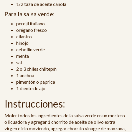
1/2 taza de aceite canola
Para la salsa verde:
perejil italiano
orégano fresco
cilantro
hinojo
cebollín verde
menta
sal
2 o 3 chiles chiltepín
1 anchoa
pimentón o paprica
1 diente de ajo
Instrucciones:
Moler todos los ingredientes de la salsa verde en un mortero
o licuadora y agregar 1 chorrito de aceite de olivo extra
virgen e irlo moviendo, agregar
chorrito
vinagre de manzana,