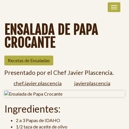
ENSALADA DE PAPA
CROCANTE
Recetas de Ensaladas
Presentado por el Chef
Javier Plascencia
.
chef.javier.plascencia
javierplascencia
Ingredientes:
2 a 3 Papas de IDAHO
1/2 taza de aceite de olivo