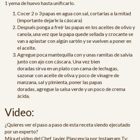
1 yema de huevo
hasta unificarlo.
Cocer 2 o 3 papas en agua con sal, cortarlas a la mitad
(importante dejarle la cáscara)
Después ponga a
freír las papas en los aceites de olivo y
canola, una vez que la papa quede sellada y crocante
se
van a aplastar con algún sartén y se vuelven a poner en
el aceite
.
Agregue
poca mantequilla con y unas ramitas de salvia
junto con ajo con
cáscara.
Una vez bien
doradas
sirva
en un plato con cama de lechugas,
sazonar con aceite de oliva y poco de vinagre de
manzana, sal y pimienta, poner las papas
doradas,
agregue
la salsa verde y un poco de crema
ácida.
Video:
¿Quieres ver el paso a paso de esta receta siendo ejecutado
por un experto?
Mira el vídeo del Chef
Javier Plascencia
por Instagram Tv: