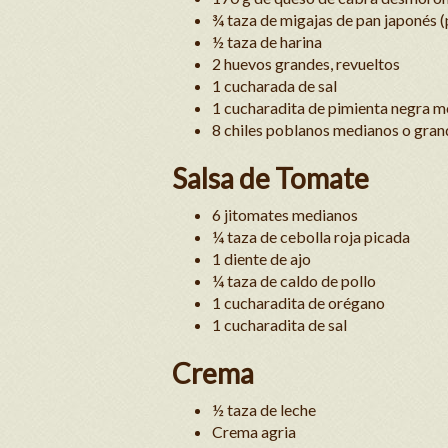
¾ taza de migajas de pan japonés 
½ taza de harina
2 huevos grandes, revueltos
1 cucharada de sal
1 cucharadita de pimienta negra m
8 chiles poblanos medianos o gran
Salsa de Tomate
6 jitomates medianos
¼ taza de cebolla roja picada
1 diente de ajo
¼ taza de caldo de pollo
1 cucharadita de orégano
1 cucharadita de sal
Crema
½ taza de leche
Crema agria