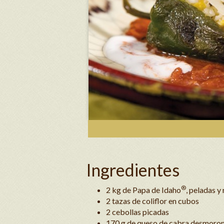
Ingredientes
®
2 kg de Papa de Idaho
, peladas y
2 tazas de coliflor en cubos
2 cebollas picadas
170 g de queso de cabra desmoro