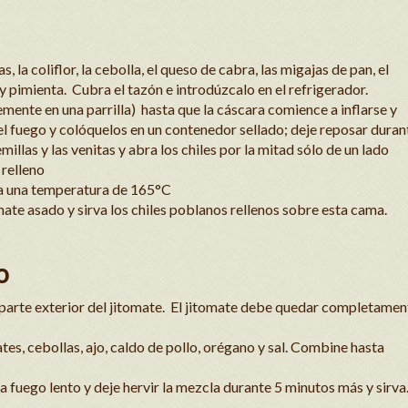
 la coliflor, la cebolla, el queso de cabra, las migajas de pan, el
 y pimienta. Cubra el tazón e introdúzcalo en el refrigerador.
mente en una parrilla) hasta que la cáscara comience a inflarse y
l fuego y colóquelos en un contenedor sellado; deje reposar duran
millas y las venitas y abra los chiles por la mitad sólo de un lado
 relleno
e a una temperatura de 165°C
ate asado y sirva los chiles poblanos rellenos sobre esta cama.
o
la parte exterior del jitomate. El jitomate debe quedar completamen
tes, cebollas, ajo, caldo de pollo, orégano y sal. Combine hasta
 fuego lento y deje hervir la mezcla durante 5 minutos más y sirva