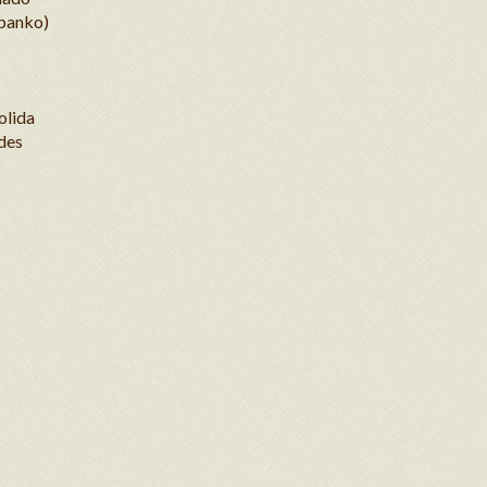
(panko)
olida
des