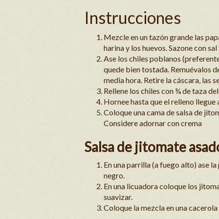
Instrucciones
Mezcle en un tazón grande las papas,
harina y los huevos. Sazone con sal
Ase los chiles poblanos (preferente
quede bien tostada. Remuévalos de
media hora. Retire la cáscara, las se
Rellene los chiles con ¾ de taza del
Hornee hasta que el relleno llegu
Coloque una cama de salsa de jitom
Considere adornar con crema
Salsa de jitomate asad
En una parrilla (a fuego alto) ase 
negro.
En una licuadora coloque los jitoma
suavizar.
Coloque la mezcla en una cacerola a