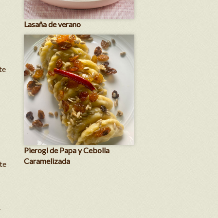
Lasaña de verano
te
Pierogi de Papa y Cebolla
Caramelizada
te
.