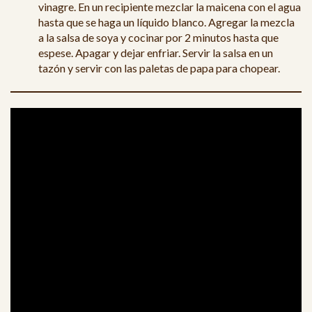
vinagre. En un recipiente mezclar la maicena con el agua
hasta que se haga un líquido blanco. Agregar la mezcla
a la salsa de soya y cocinar por 2 minutos hasta que
espese. Apagar y dejar enfriar. Servir la salsa en un
tazón y servir con las paletas de papa para chopear.