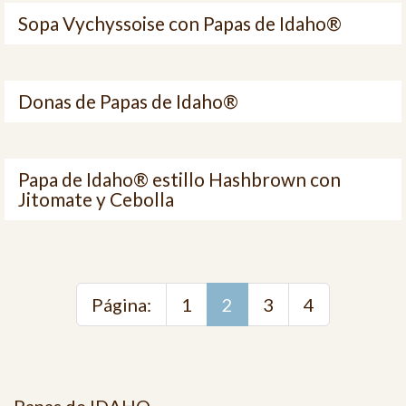
Sopa Vychyssoise con Papas de Idaho®
Donas de Papas de Idaho®
Papa de Idaho® estillo Hashbrown con
Jitomate y Cebolla
Página:
1
2
3
4
Papas de IDAHO